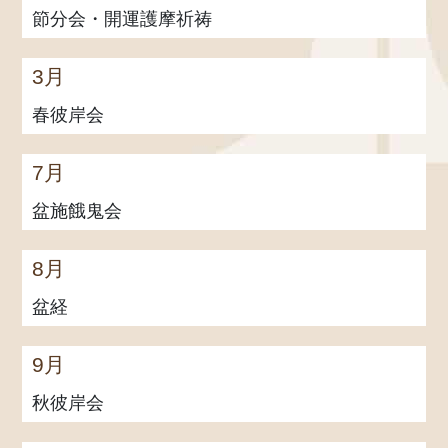
節分会・開運護摩祈祷
3月
春彼岸会
7月
盆施餓鬼会
8月
盆経
9月
秋彼岸会