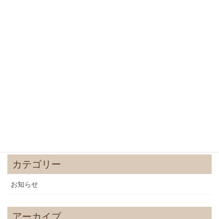
夏のお施餓鬼会
2024年6月17日
春彼岸
2024年3月13日
節分会
2024年1月21日
2023年師走
2023年12月16日
カテゴリー
お知らせ
アーカイブ