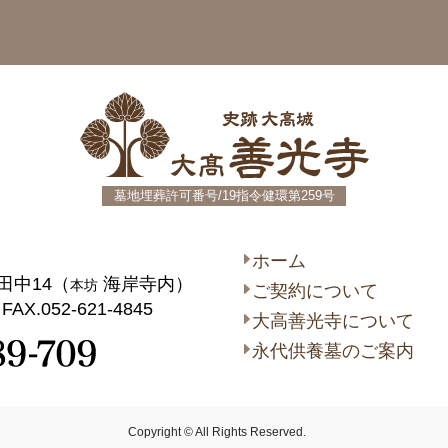
史跡大高城
墓地埋葬許可番号/19指令健環第259号
ホーム
田中14（
海岸寺内）
本坊
ご契約について
FAX.052-621-4845
大高善光寺について
永代供養墓のご案内
Copyright © All Rights Reserved.