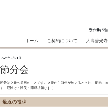
コ
ナ
ン
ビ
テ
ゲ
ン
ー
ツ
シ
受付時間9:
へ
ョ
ス
ン
ホーム
ご契約について
大高善光寺
キ
に
ッ
移
プ
動
2024年1月21日
節分会
節分は立春の前日のことです。立春から新年が始まるとされ、新年に向
す。厄除け・除災・開運祈願な […]
最近の投稿