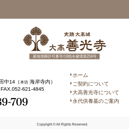
史跡大高城
墓地埋葬許可番号/19指令健環第259号
ホーム
田中14（
海岸寺内）
本坊
ご契約について
FAX.052-621-4845
大高善光寺について
永代供養墓のご案内
Copyright © All Rights Reserved.