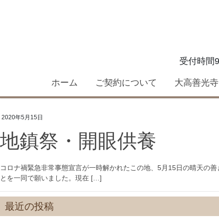
コ
ナ
ン
ビ
テ
ゲ
ン
ー
ツ
シ
受付時間9:
へ
ョ
ス
ン
ホーム
ご契約について
大高善光寺
キ
に
ッ
移
プ
動
2020年5月15日
地鎮祭・開眼供養
コロナ禍緊急非常事態宣言が一時解かれたこの地、5月15日の晴天の
とを一同で願いました。現在 […]
最近の投稿