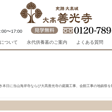
見学無料
00〜17:00
について
永代供養墓のご案内
よくある質問
善き本日に当山海岸寺ならび大髙善光寺の庭園工事、会館工事の地鎮祭